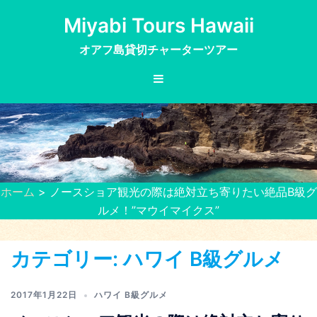
コ
Miyabi Tours Hawaii
ン
テ
オアフ島貸切チャーターツアー
ン
ツ
へ
ス
キ
ッ
プ
ホーム
> ノースショア観光の際は絶対立ち寄りたい絶品B級グ
ルメ！”マウイマイクス”
カテゴリー:
ハワイ B級グルメ
2017年1月22日
ハワイ B級グルメ