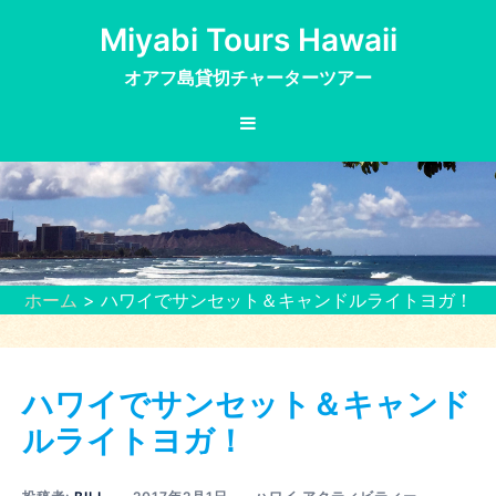
コ
Miyabi Tours Hawaii
ン
テ
オアフ島貸切チャーターツアー
ン
ツ
へ
ス
キ
ッ
プ
ホーム
> ハワイでサンセット＆キャンドルライトヨガ！
ハワイでサンセット＆キャンド
ルライトヨガ！