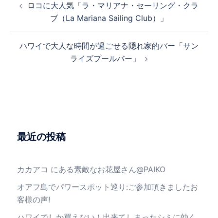
ロコに大人気「ラ・マリアナ・セーリング・クラ
稿
ブ（La Mariana Sailing Club）」
ナ
ビ
ハワイで大人な時間が過ごせる隠れ家的バー「サン
ゲ
ライズプールバー」
ー
シ
ョ
ン
最近の投稿
カカアコ にある素敵なお花屋さん@PAIKO
オアフ島でパワースポット巡り:ご参加頂きましたお
客様の声!
ハワイでしか買えない！出来てしまったシミに効く