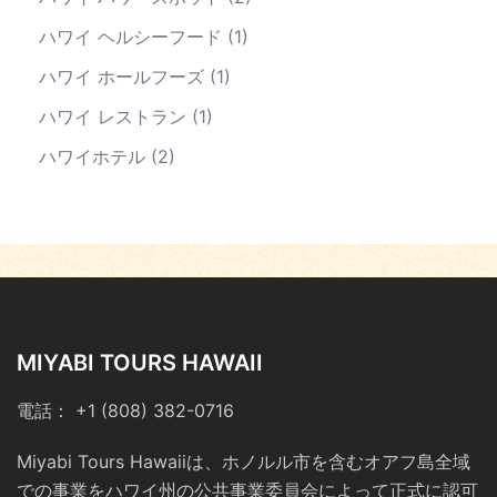
ハワイ ヘルシーフード
(1)
ハワイ ホールフーズ
(1)
ハワイ レストラン
(1)
ハワイホテル
(2)
MIYABI TOURS HAWAII
電話： +1 (808) 382-0716
Miyabi Tours Hawaiiは、ホノルル市を含むオアフ島全域
での事業をハワイ州の公共事業委員会によって正式に認可